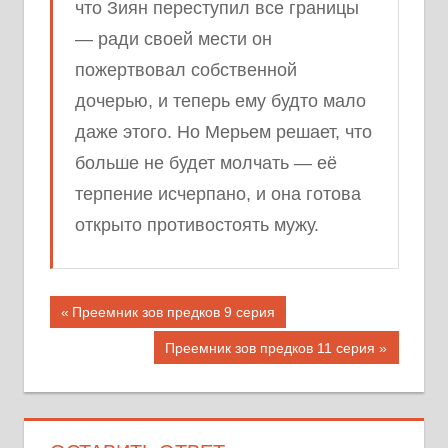
что Зиян переступил все границы
— ради своей мести он
пожертвовал собственной
дочерью, и теперь ему будто мало
даже этого. Но Мерьем решает, что
больше не будет молчать — её
терпение исчерпано, и она готова
открыто противостоять мужу.
Навигация
Предыдущая
Преемник зов предков 9 серия
запись;
по
Следующая
Преемник зов предков 11 серия
запись:
записям